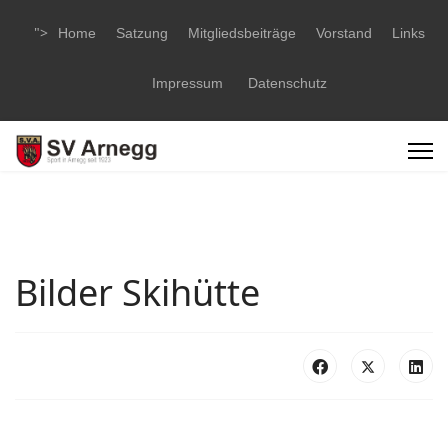
">
Home
Satzung
Mitgliedsbeiträge
Vorstand
Links
Impressum
Datenschutz
Bilder Skihütte